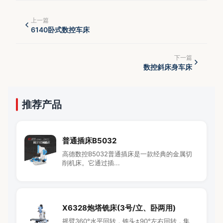
上一篇
6140卧式数控车床
下一篇
数控斜床身车床
推荐产品
普通插床B5032
高德数控B5032普通插床是一款经典的金属切
削机床。它通过插...
X6328炮塔铣床(3号/立、卧两用)
摇臂360°水平回转，铣头±90°左右回转，集