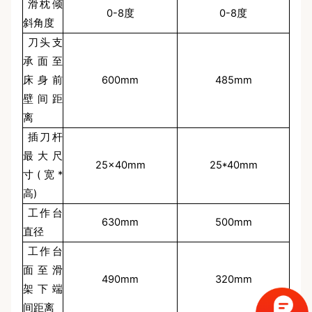
滑枕倾
0-8度
0-8度
斜角度
刀头支
承面至
床身前
600mm
485mm
壁间距
离
插刀杆
最大尺
25×40mm
25*40mm
寸(宽*
高)
工作台
630mm
500mm
直径
工作台
面至滑
490mm
320mm
架下端
间距离