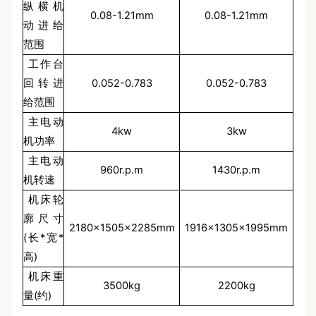
纵横机
0.08-1.21mm
0.08-1.21mm
动进给
范围
工作台
回转进
0.052-0.783
0.052-0.783
给范围
主电动
4kw
3kw
机功率
主电动
960r.p.m
1430r.p.m
机转速
机床轮
廓尺寸
2180×1505×2285mm
1916×1305×1995mm
(长*宽*
高)
机床重
3500kg
2200kg
量(约)